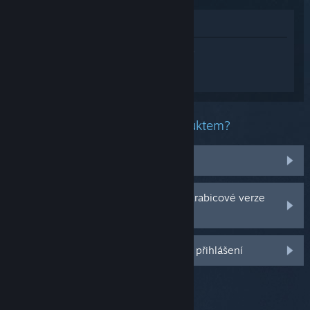
Zobrazit v obchodě
Přihlaste se
a získejte pomoc na míru pro
produkt SEUM: Speedrunners from Hell
Demo.
Jaký problém máte s tímto produktem?
Nenachází se v mojí knihovně
Potýkám se s problémy s CD klíčem krabicové verze
hry
Další možnosti se Vám odemknou po přihlášení