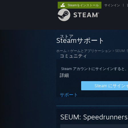
Steamをインストール
サインイン
|
ストア
Steamサポート
ホーム
>
ゲームとアプリケーション
>
SEUM: S
コミュニティ
Steam アカウントにサインインす
詳細
Steam にサイン
サポート
SEUM: Speedrunners