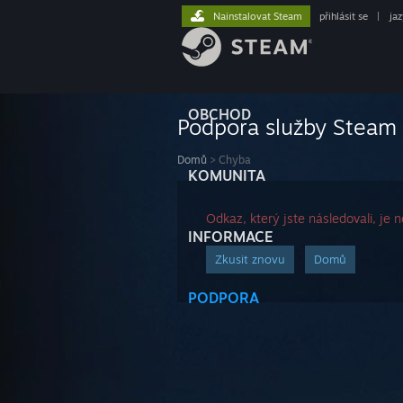
Nainstalovat Steam
přihlásit se
|
ja
OBCHOD
Podpora služby Steam
Domů
>
Chyba
KOMUNITA
Odkaz, který jste následovali, je n
INFORMACE
Zkusit znovu
Domů
PODPORA