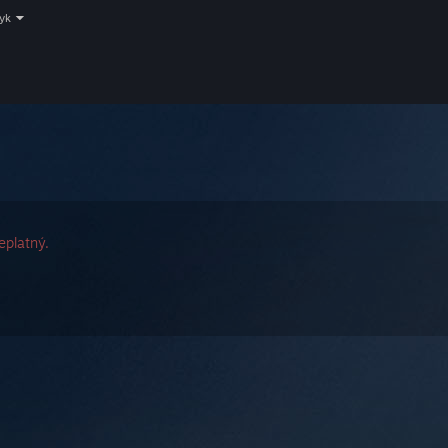
zyk
eplatný.