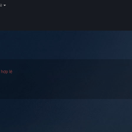
gữ
 hợp lệ