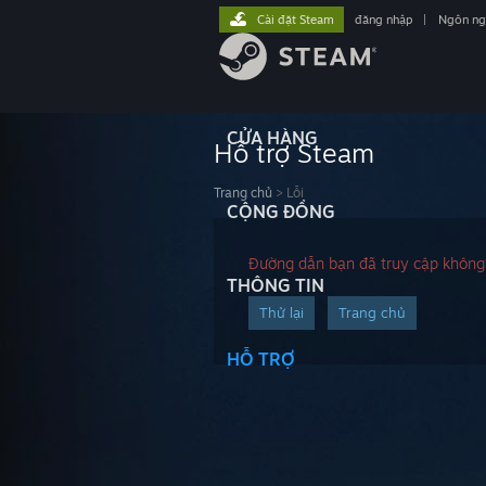
Cài đặt Steam
đăng nhập
|
Ngôn n
CỬA HÀNG
Hỗ trợ Steam
Trang chủ
>
Lỗi
CỘNG ĐỒNG
Đường dẫn bạn đã truy cập không
THÔNG TIN
Thử lại
Trang chủ
HỖ TRỢ