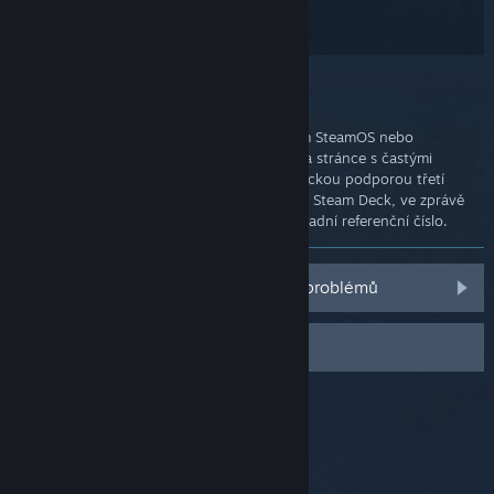
S čím Vám můžeme pomoci?
Jestliže máte problém s operačním systémem SteamOS nebo
softwarem, zkuste pro něj najít řešení níže na stránce s častými
dotazy. Pokud jste sem byli odkázáni zákaznickou podporou třetí
strany ohledně pomoci s jiným zařízením než Steam Deck, ve zprávě
pro podporu služby Steam uveďte své dosavadní referenční číslo.
Časté dotazy ohledně softwarových problémů
Kontaktovat podporu služby Steam