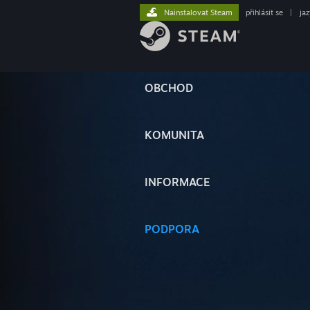
Nainstalovat Steam
přihlásit se
|
ja
OBCHOD
KOMUNITA
INFORMACE
PODPORA