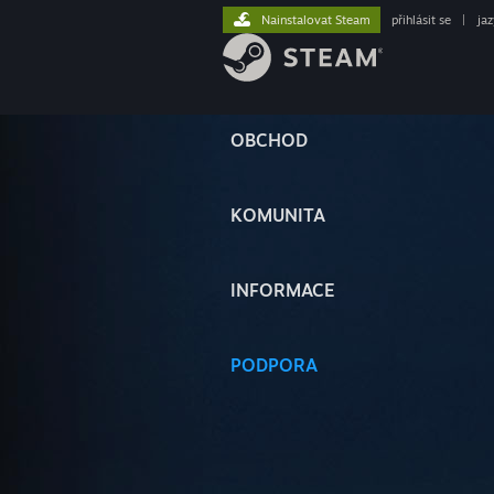
Nainstalovat Steam
přihlásit se
|
ja
OBCHOD
KOMUNITA
INFORMACE
PODPORA