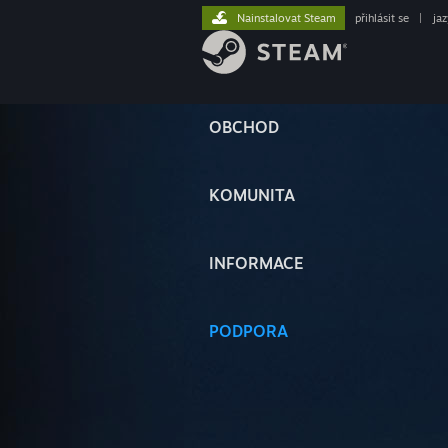
Nainstalovat Steam
přihlásit se
|
ja
OBCHOD
KOMUNITA
INFORMACE
PODPORA