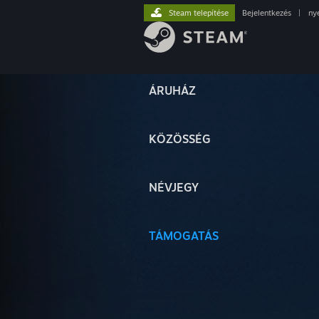
Steam telepítése
Bejelentkezés
|
ny
ÁRUHÁZ
KÖZÖSSÉG
NÉVJEGY
TÁMOGATÁS