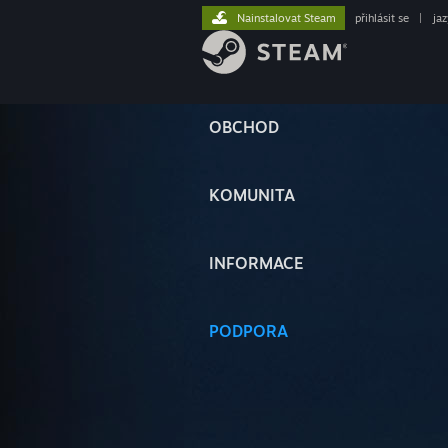
Nainstalovat Steam
přihlásit se
|
ja
OBCHOD
KOMUNITA
INFORMACE
PODPORA