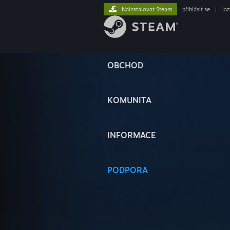
Nainstalovat Steam
přihlásit se
|
ja
OBCHOD
KOMUNITA
INFORMACE
PODPORA