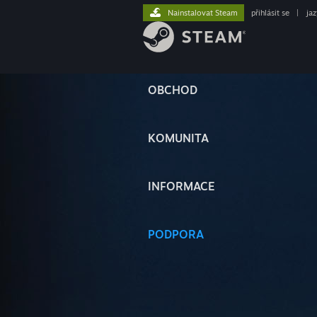
Nainstalovat Steam
přihlásit se
|
ja
OBCHOD
KOMUNITA
INFORMACE
PODPORA