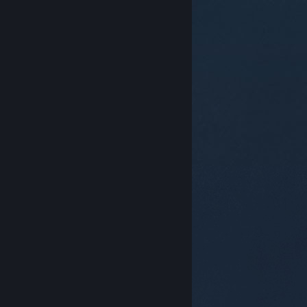
© Valve Corporation. Všechna práva vyhrazena.
Všechny ochranné známky jsou vlastnictvím
příslušných subjektů v USA a dalších zemích.
Zásady
ochrany soukromí
|
Právní poučení
|
Přístupnost
|
Smlouva o užívání služby Steam
|
Vrácení peněz
|
Cookies