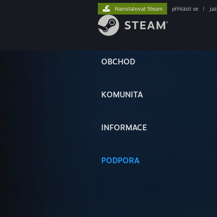
Nainstalovat Steam
přihlásit se
|
ja
OBCHOD
KOMUNITA
INFORMACE
PODPORA