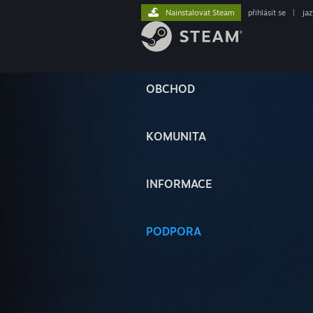
Nainstalovat Steam
přihlásit se
|
ja
OBCHOD
KOMUNITA
INFORMACE
PODPORA