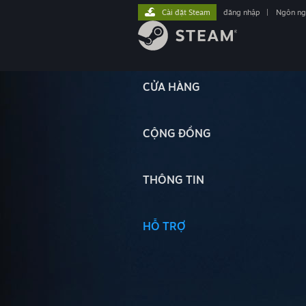
Cài đặt Steam
đăng nhập
|
Ngôn n
CỬA HÀNG
CỘNG ĐỒNG
THÔNG TIN
HỖ TRỢ