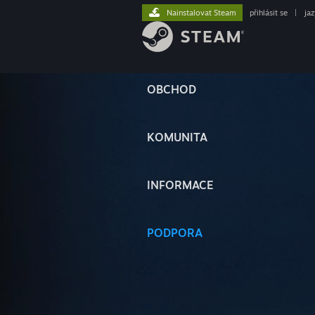
Nainstalovat Steam
přihlásit se
|
ja
OBCHOD
KOMUNITA
INFORMACE
PODPORA