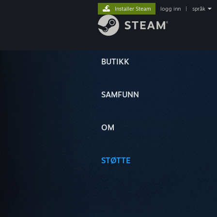
Installer Steam
logg inn
|
språk
BUTIKK
SAMFUNN
OM
STØTTE