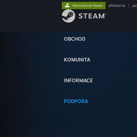
Nainstalovat Steam
přihlásit se
|
ja
OBCHOD
KOMUNITA
INFORMACE
PODPORA