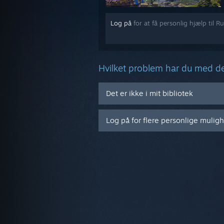
Log på
for at få personlig hjælp til 
Hvilket problem har du med d
Det er ikke i mit bibliotek
Log på for flere personlige mulig