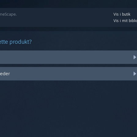
RuneScape.
Vis i butik
Vis i mit bibli
ette produkt?
heder