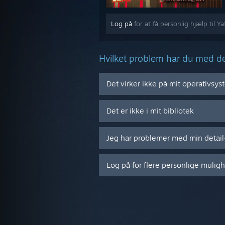
Log på
for at få personlig hjælp til
Hvilket problem har du med d
Det virker ikke på mit operativsy
Det er ikke i mit bibliotek
Jeg har problemer med min detai
Log på for flere personlige mulig