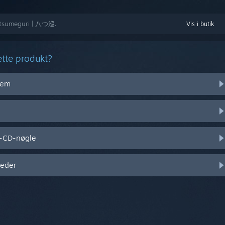
 Yatsumeguri | 八つ巡.
Vis i butik
ette produkt?
stem
l-CD-nøgle
heder