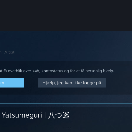
ri | 八つ巡
 få overblik over køb, kontostatus og for at få personlig hjælp.
am
Hjælp, jeg kan ikke logge på
Yatsumeguri | 八つ巡