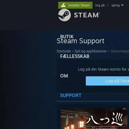
Installer Steam
log på
|
sprog
BUTIK
Steam Support
Startside
>
Spil og applikationer
>
Yatsumegu
FÆLLESSKAB
Log på din Steam-konto for at
OM
Log på Ste
SUPPORT