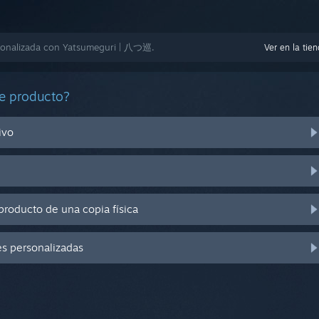
sonalizada con Yatsumeguri | 八つ巡.
Ver en la tie
e producto?
ivo
producto de una copia física
es personalizadas