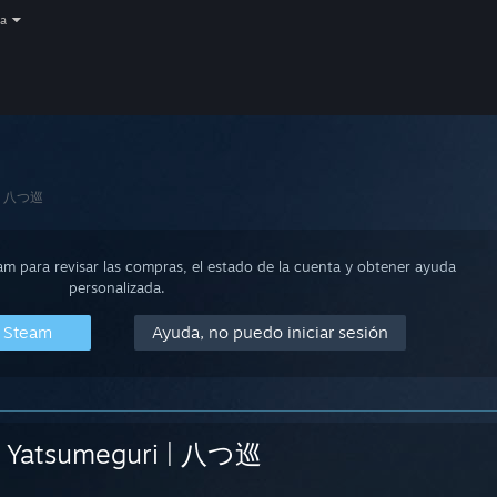
a
 | 八つ巡
eam para revisar las compras, el estado de la cuenta y obtener ayuda
personalizada.
n Steam
Ayuda, no puedo iniciar sesión
Yatsumeguri | 八つ巡