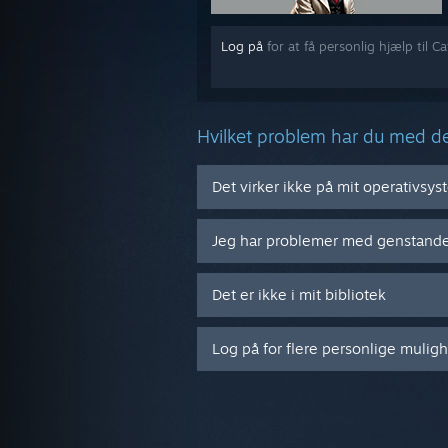
Log på
for at få personlig hjælp til C
Hvilket problem har du med d
Det virker ikke på mit operativsy
Jeg har problemer med genstand
Det er ikke i mit bibliotek
Log på for flere personlige mulig