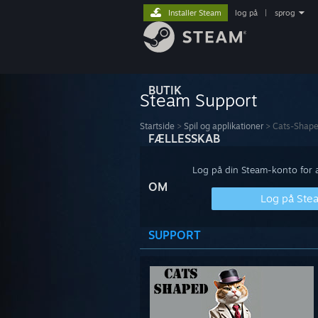
Installer Steam
log på
|
sprog
BUTIK
Steam Support
Startside
>
Spil og applikationer
>
Cats-Shap
FÆLLESSKAB
Log på din Steam-konto for at
OM
Log på Ste
SUPPORT