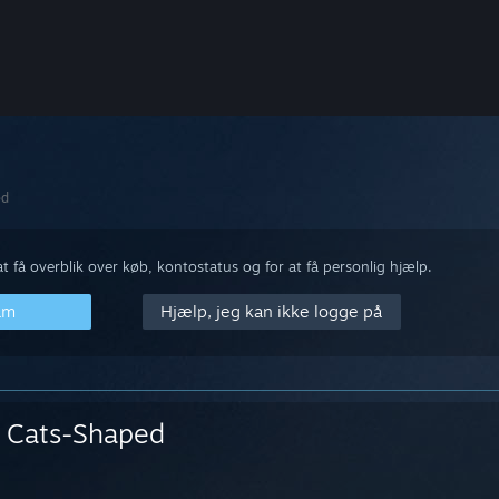
ed
 få overblik over køb, kontostatus og for at få personlig hjælp.
am
Hjælp, jeg kan ikke logge på
Cats-Shaped