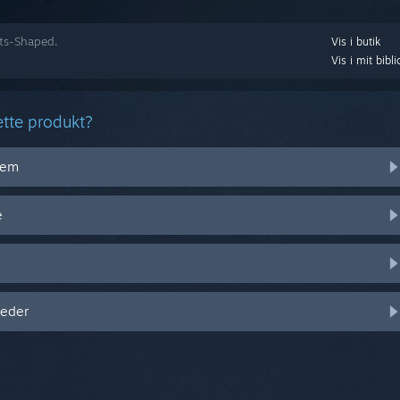
ats-Shaped.
Vis i butik
Vis i mit bibli
ette produkt?
stem
e
heder