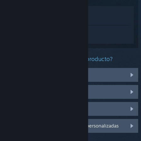
Ver en la tienda
Ver en mi biblioteca
Inicia sesión
para obtener ayuda
personalizada con Cats-Shaped.
¿Qué problema tienes con este producto?
Tengo problemas con unos artículos
No funciona en mi sistema operativo
No se encuentra en mi biblioteca
Inicia sesión para ver más opciones personalizadas