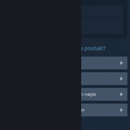
Vis i butik
Log på
for at få personlig hjælp til
System Shock: Enhanced Edition.
Hvilket problem har du med dette produkt?
Det virker ikke på mit operativsystem
Det er ikke i mit bibliotek
Jeg har problemer med min detail-CD-nøgle
Log på for flere personlige muligheder