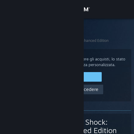
Accedi
Negozio
Assistenza di Steam
Home
>
Giochi e applicazioni
>
System Shock: Enhanced Edition
Comunità
Informazioni
Accedi al tuo account di Steam per rivedere gli acquisti, lo stato
dell'account e per ottenere assistenza personalizzata.
Assistenza
Accedi a Steam
Aiuto! Non riesco ad accedere
Cambia la lingua
Ottieni l'app mobile di Steam
Visualizza il sito web per desktop
System Shock:
Enhanced Edition