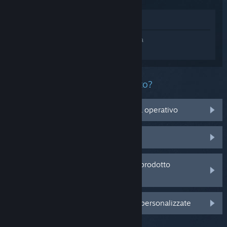
Mostra nel Negozio
Accedi
e ottieni assistenza personalizzata
per System Shock: Enhanced Edition.
Che problema ha questo prodotto?
Non è compatibile con il mio sistema operativo
Non è nella mia Libreria
Sto avendo problemi con un codice prodotto
acquistato da un rivenditore
Accedi per visualizzare altre opzioni personalizzate