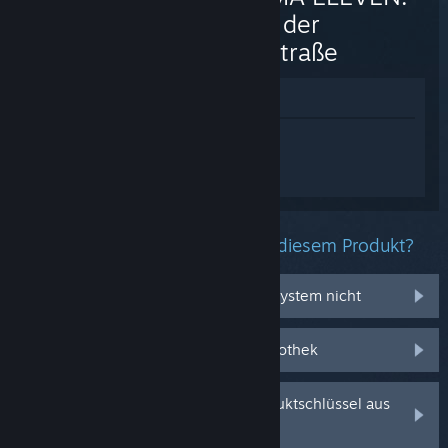
Helden der
Siegesstraße
Im Shop anzeigen
Melden Sie sich an
, um personalisierte
Hilfe für INAZUMA ELEVEN: Helden der
Siegesstraße zu erhalten.
Welche Probleme haben Sie mit diesem Produkt?
Es funktioniert auf meinem Betriebssystem nicht
Es befindet sich nicht in meiner Bibliothek
Ich habe Probleme mit meinem Produktschlüssel aus
dem Einzelhandel