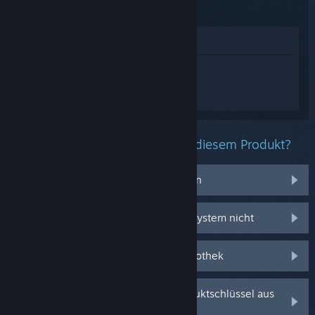
Online
Im Shop anzeigen
Melden Sie sich an
, um personalisierte
Hilfe für The Elder Scrolls Online zu
erhalten.
Welche Probleme haben Sie mit diesem Produkt?
Ich habe Probleme mit Gegenständen
Es funktioniert auf meinem Betriebssystem nicht
Es befindet sich nicht in meiner Bibliothek
Ich habe Probleme mit meinem Produktschlüssel aus
dem Einzelhandel