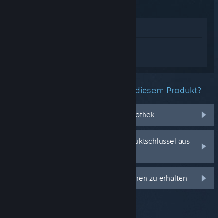
Im Shop anzeigen
Melden Sie sich an
, um personalisierte
Hilfe für Hearts of Iron IV zu erhalten.
Welche Probleme haben Sie mit diesem Produkt?
Es befindet sich nicht in meiner Bibliothek
Ich habe Probleme mit meinem Produktschlüssel aus
dem Einzelhandel
Anmelden, um personalisierte Optionen zu erhalten