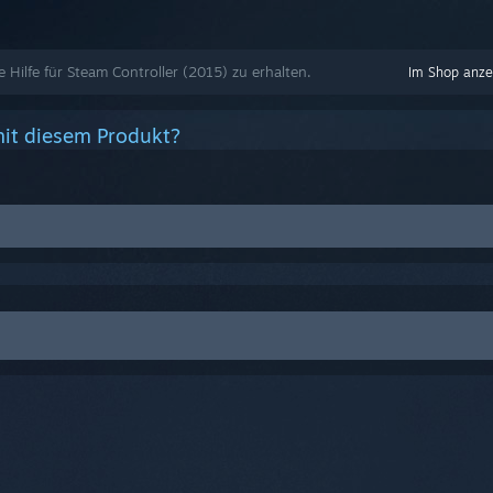
e Hilfe für Steam Controller (2015) zu erhalten.
Im Shop anze
it diesem Produkt?
odus und öffnen Sie die
Einstellungen
.
trollereinstellungen
aus.
mware des Steam Controllers wiederherstellen
können Sie den Proze