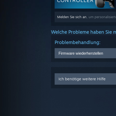
Melden Sie sich an
, um personalisiert
Welche Probleme haben Sie m
Problembehandlung:
Firmware wiederherstellen
Starten Sie den Big-Picture-M
Wählen Sie in der Liste die
Con
Durch Auswahl der Option
Fir
Ich benötige weitere Hilfe
starten.