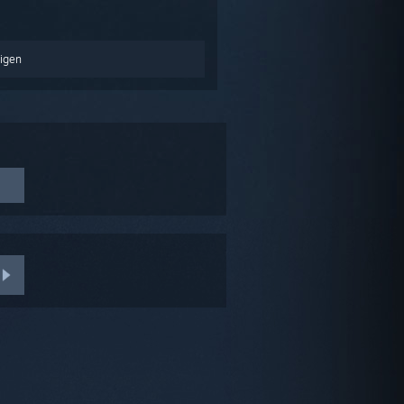
igen
ss