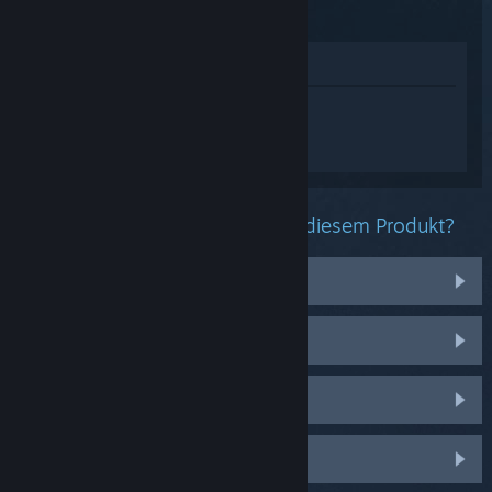
(2015)
Im Shop anzeigen
Melden Sie sich an
, um personalisierte
Hilfe für Steam Controller (2015) zu
erhalten.
Welche Probleme haben Sie mit diesem Produkt?
Controller startet nicht
Schlechte/Seltsame Eingabe
Konfigurationen
Fehlende/Defekte Teile