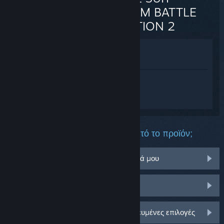
GUNDAM BATTLE
OPERATION 2
Προβολή στο Κατάστημα
Προβολή στη Συλλογή μου
Συνδεθείτε
για να λάβετε προσωπική
βοήθεια για το MOBILE SUIT GUNDAM
BATTLE OPERATION 2.
Τι πρόβλημα αντιμετωπίζετε με αυτό το προϊόν;
Δεν λειτουργεί στο λειτουργικό σύστημά μου
Δεν υπάρχει στη Συλλογή μου
Συνδεθείτε για περισσότερες εξατομικευμένες επιλογές