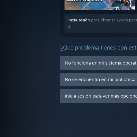
Inicia sesión
para obtener ayuda pe
2.
¿Qué problema tienes con est
No funciona en mi sistema operat
No se encuentra en mi biblioteca
Inicia sesión para ver más opcion