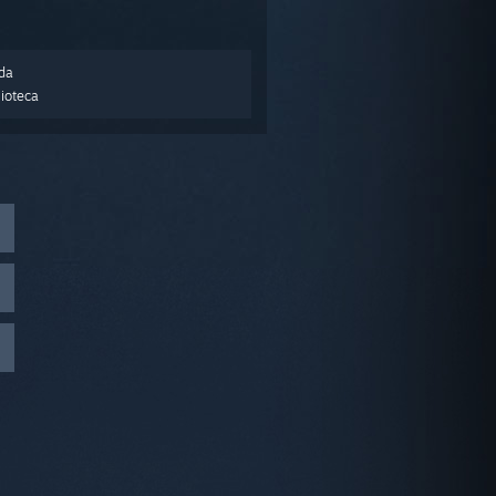
nda
lioteca