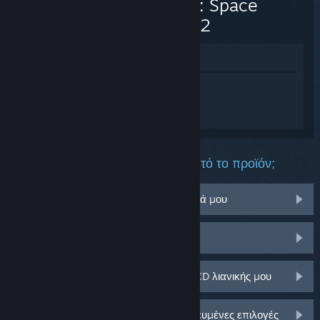
40,000: Space
Marine 2
Προβολή στο Κατάστημα
Συνδεθείτε
για να λάβετε προσωπική
βοήθεια για το Warhammer 40,000:
Space Marine 2.
Τι πρόβλημα αντιμετωπίζετε με αυτό το προϊόν;
Δεν λειτουργεί στο λειτουργικό σύστημά μου
Δεν υπάρχει στη Συλλογή μου
Αντιμετωπίζω πρόβλημα με το κλειδί CD λιανικής μου
Συνδεθείτε για περισσότερες εξατομικευμένες επιλογές