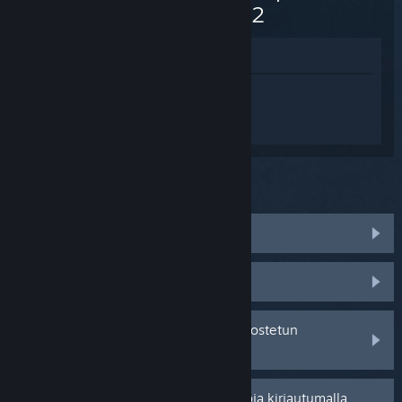
Marine 2
Katso pelin kauppasivua
Kirjaudu sisään
saadaksesi
henkilökohtaista apua tuotteelle
Warhammer 40,000: Space Marine 2.
Mitä ongelma koskee?
Peli ei toimi käyttöjärjestelmässäni
Peli ei löydy kirjastostani
Minulla on ongelmia jälleenmyyjältä ostetun
tuotetunnuksen kanssa
Saat henkilökohtaisempia vaihtoehtoja kirjautumalla