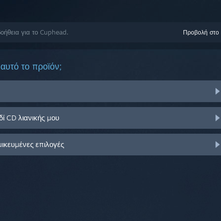
οήθεια για το Cuphead.
Προβολή στο
αυτό το προϊόν;
ί CD λιανικής μου
μικευμένες επιλογές