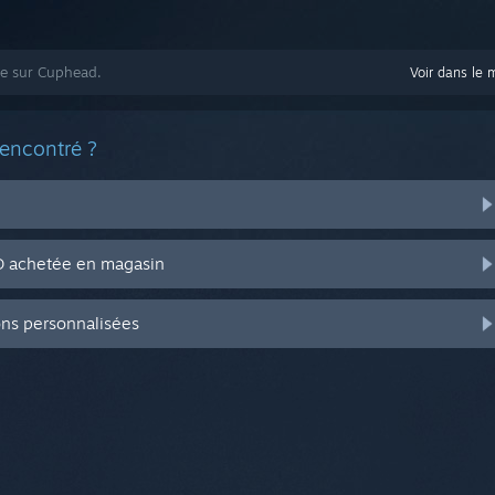
de sur Cuphead.
Voir dans le 
rencontré ?
CD achetée en magasin
ons personnalisées