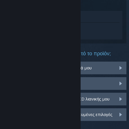
Προβολή στο Κατάστημα
Συνδεθείτε
για να λάβετε προσωπική
βοήθεια για το Borderlands 3.
Τι πρόβλημα αντιμετωπίζετε με αυτό το προϊόν;
Δεν λειτουργεί στο λειτουργικό σύστημά μου
Δεν υπάρχει στη Συλλογή μου
Αντιμετωπίζω πρόβλημα με το κλειδί CD λιανικής μου
Συνδεθείτε για περισσότερες εξατομικευμένες επιλογές