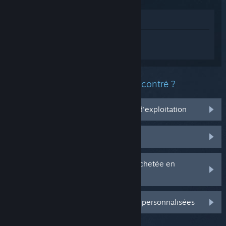
Voir dans le magasin
Connectez-vous
pour obtenir de l'aide
sur Borderlands 3.
Quel est le type de problème rencontré ?
Ça ne marche pas sur mon système d'exploitation
Il n'est pas dans ma bibliothèque
J'ai des problèmes avec ma clé CD achetée en
magasin
Connectez-vous pour plus d'options personnalisées