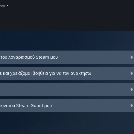
σσα
ό του λογαριασμού Steam μου
και χρειάζομαι βοήθεια για να τον ανακτήσω
 κινητού Steam Guard μου