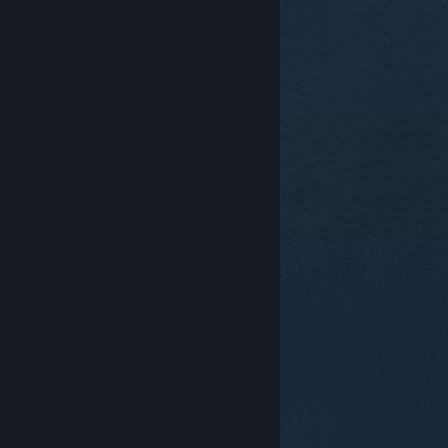
© Valve Corporation. Усі права захищено. Усі
торговельні марки є власністю відповідних власників
у США та інших країнах.
Політика конфіденційності
|
Юридична інформація
|
Доступність
|
Угода
підписника Steam
|
Повернення коштів
|
Файли
cookie