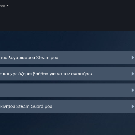
σσα
ό του λογαριασμού Steam μου
και χρειάζομαι βοήθεια για να τον ανακτήσω
 κινητού Steam Guard μου