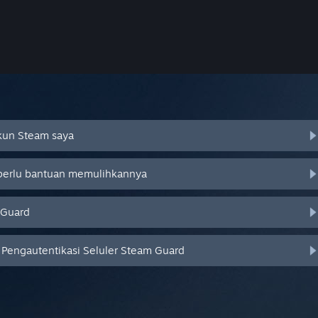
Akun Steam saya
 perlu bantuan memulihkannya
 Guard
Pengautentikasi Seluler Steam Guard