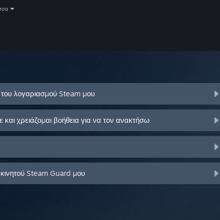
σσα
ό του λογαριασμού Steam μου
και χρειάζομαι βοήθεια για να τον ανακτήσω
 κινητού Steam Guard μου