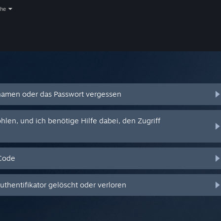
che
amen oder das Passwort vergessen
en, und ich benötige Hilfe dabei, den Zugriff
-Code
hentifikator gelöscht oder verloren