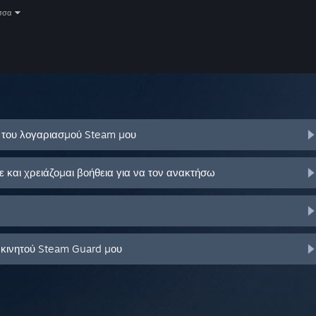
σσα
ό του λογαριασμού Steam μου
και χρειάζομαι βοήθεια για να τον ανακτήσω
 κινητού Steam Guard μου