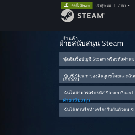
ติดตั้ง Steam
เข้าสู่ระบบ
|
ภาษา
ร้านค้า
ฝ่ายสนับสนุน Steam
ชุมชน
ฉันลืมชื่อบัญชี Steam หรือรหัสผ่าน
บัญชี Steam ของฉันถูกขโมยและฉันต
เกี่ยวกับ
ฉันไม่สามารถรับรหัส Steam Guard
ฝ่ายสนับสนุน
ฉันได้ลบหรือทำเครื่องยืนยันตัวต