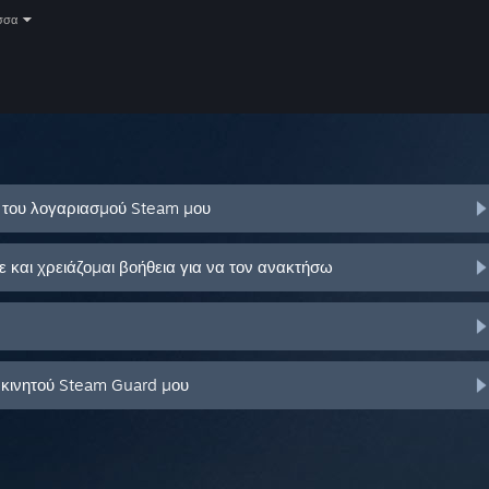
σσα
ό του λογαριασμού Steam μου
και χρειάζομαι βοήθεια για να τον ανακτήσω
 κινητού Steam Guard μου