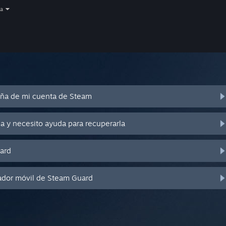
a
eña de mi cuenta de Steam
a y necesito ayuda para recuperarla
ard
ador móvil de Steam Guard