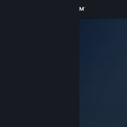
Σύνδεση
Κατάστημα
Κοινότητα
Σχετικά
Υποστήριξη
Αλλαγή γλώσσας
Αποκτήστε την εφαρμογή Steam για κινητές συσκευές
Προβολή ιστοσελίδας για υπολογιστές